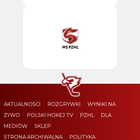
AKTUALNOŚCI
ROZGRYWKI
WYNIKI NA
ŻYWO
POLSKI HOKEJ TV
PZHL
DLA
MEDIÓW
SKLEP
STRONA ARCHIWALNA
POLITYKA