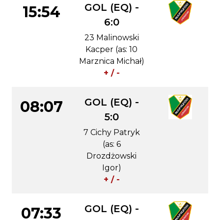
GOL (EQ) -
15:54
6:0
23 Malinowski
Kacper (as: 10
Marznica Michał)
+ / -
GOL (EQ) -
08:07
5:0
7 Cichy Patryk
(as: 6
Drozdżowski
Igor)
+ / -
GOL (EQ) -
07:33