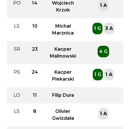
PO
14
Wojciech
1 A
Krzok
LS
10
Michał
1 G
3 A
Marznica
SR
23
Kacper
4 G
Malinowski
PS
24
Kacper
1 G
1 A
Piekarski
LO
11
Filip Dura
LS
8
Olivier
1 A
Gwizdała