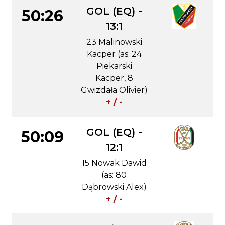
GOL (EQ) -
50:26
13:1
23 Malinowski
Kacper (as: 24
Piekarski
Kacper, 8
Gwizdała Olivier)
+ / -
GOL (EQ) -
50:09
12:1
15 Nowak Dawid
(as: 80
Dąbrowski Alex)
+ / -