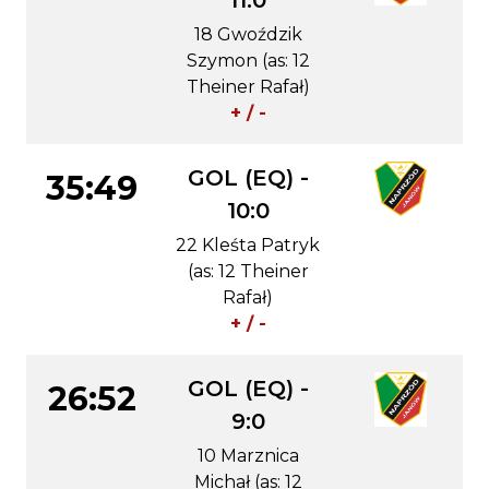
11:0
18 Gwoździk
Szymon (as: 12
Theiner Rafał)
+ / -
GOL (EQ) -
35:49
10:0
22 Kleśta Patryk
(as: 12 Theiner
Rafał)
+ / -
GOL (EQ) -
26:52
9:0
10 Marznica
Michał (as: 12