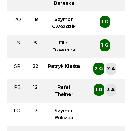
Bereska
PO
18
Szymon
1 G
Gwoździk
LS
5
Filip
1 G
Dzwonek
SR
22
Patryk Kleśta
2 G
2 A
PS
12
Rafał
1 G
3 A
Theiner
LO
13
Szymon
Wilczak