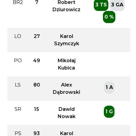
BR2
7
Robert
3 TS
3 GA
Dziurowicz
0 %
LO
27
Karol
Szymczyk
PO
49
Mikołaj
Kubica
LS
80
Alex
1 A
Dąbrowski
SR
15
Dawid
1 G
Nowak
PS
93
Karol