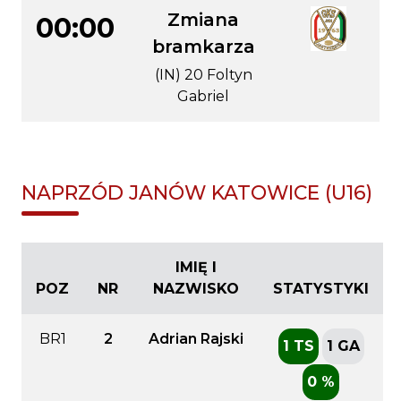
Zmiana
00:00
bramkarza
(IN) 20 Foltyn
Gabriel
NAPRZÓD JANÓW KATOWICE (U16)
IMIĘ I
POZ
NR
NAZWISKO
STATYSTYKI
BR1
2
Adrian Rajski
1 TS
1 GA
0 %