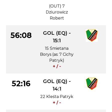
(OUT) 7
Dziurowicz
Robert
GOL (EQ) -
56:08
15:1
15 Śmietana
Borys (as: 7 Cichy
Patryk)
+ / -
GOL (EQ) -
52:16
14:1
22 Kleśta Patryk
+ / -