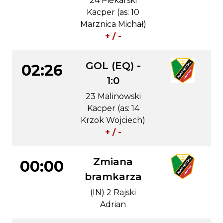
24 Piekarski
Kacper (as: 10
Marznica Michał)
+ / -
GOL (EQ) -
02:26
1:0
23 Malinowski
Kacper (as: 14
Krzok Wojciech)
+ / -
Zmiana
00:00
bramkarza
(IN) 2 Rajski
Adrian