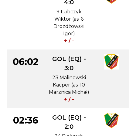
4:0
9 Lubczyk
Wiktor (as: 6
Drozdżowski
Igor)
+ / -
GOL (EQ) -
06:02
3:0
23 Malinowski
Kacper (as: 10
Marznica Michał)
+ / -
GOL (EQ) -
02:36
2:0