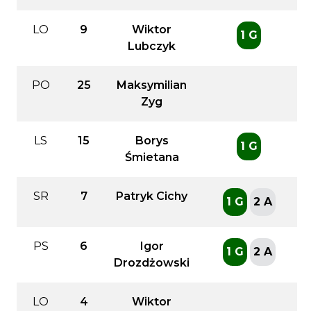
LO
9
Wiktor
1 G
Lubczyk
PO
25
Maksymilian
Zyg
LS
15
Borys
1 G
Śmietana
SR
7
Patryk Cichy
1 G
2 A
PS
6
Igor
1 G
2 A
Drozdżowski
LO
4
Wiktor