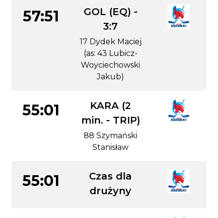
GOL (EQ) -
57:51
3:7
17 Dydek Maciej
(as: 43 Lubicz-
Woyciechowski
Jakub)
KARA (2
55:01
min. - TRIP)
88 Szymański
Stanisław
Czas dla
55:01
drużyny