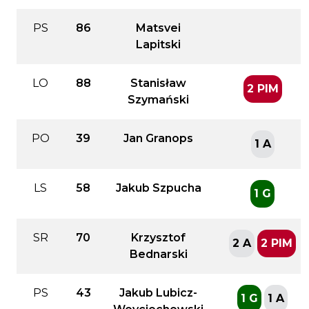
PS
86
Matsvei
Lapitski
LO
88
Stanisław
2 PIM
Szymański
PO
39
Jan Granops
1 A
LS
58
Jakub Szpucha
1 G
SR
70
Krzysztof
2 A
2 PIM
Bednarski
PS
43
Jakub Lubicz-
1 G
1 A