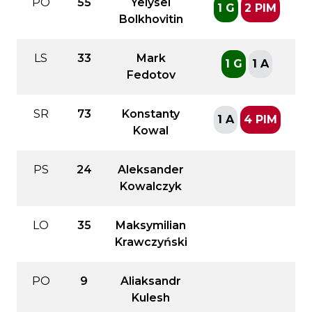
PO
55
Yelysei
1 G
2 PIM
Bolkhovitin
LS
33
Mark
1 G
1 A
Fedotov
SR
73
Konstanty
1 A
4 PIM
Kowal
PS
24
Aleksander
Kowalczyk
LO
35
Maksymilian
Krawczyński
PO
9
Aliaksandr
Kulesh