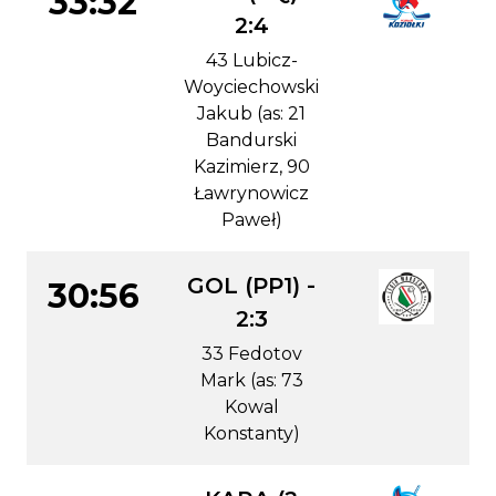
33:32
2:4
43 Lubicz-
Woyciechowski
Jakub (as: 21
Bandurski
Kazimierz, 90
Ławrynowicz
Paweł)
GOL (PP1) -
30:56
2:3
33 Fedotov
Mark (as: 73
Kowal
Konstanty)