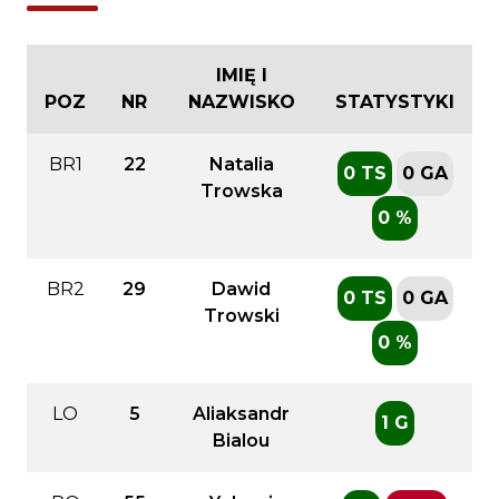
IMIĘ I
POZ
NR
NAZWISKO
STATYSTYKI
BR1
22
Natalia
0 TS
0 GA
Trowska
0 %
BR2
29
Dawid
0 TS
0 GA
Trowski
0 %
LO
5
Aliaksandr
1 G
Bialou