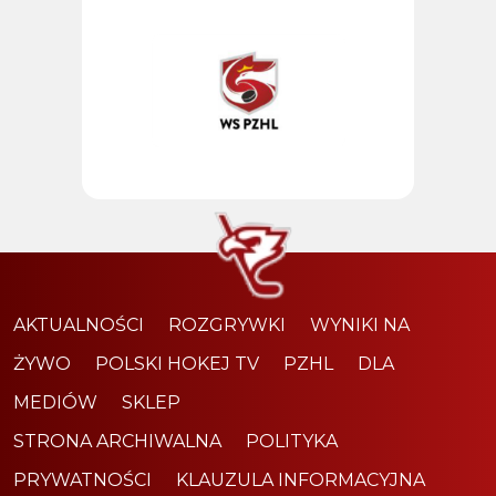
AKTUALNOŚCI
ROZGRYWKI
WYNIKI NA
ŻYWO
POLSKI HOKEJ TV
PZHL
DLA
MEDIÓW
SKLEP
STRONA ARCHIWALNA
POLITYKA
PRYWATNOŚCI
KLAUZULA INFORMACYJNA