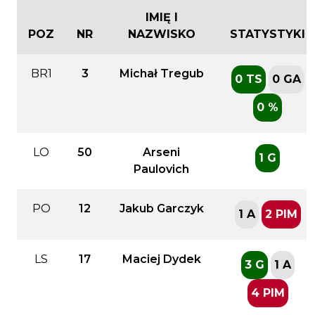
IMIĘ I
POZ
NR
NAZWISKO
STATYSTYKI
BR1
3
Michał Tregub
0 TS
0 GA
0 %
LO
50
Arseni
1 G
Paulovich
PO
12
Jakub Garczyk
1 A
2 PIM
LS
17
Maciej Dydek
3 G
1 A
4 PIM