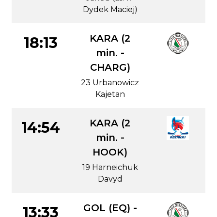
Dydek Maciej)
KARA (2
18:13
min. -
CHARG)
23 Urbanowicz
Kajetan
KARA (2
14:54
min. -
HOOK)
19 Harneichuk
Davyd
GOL (EQ) -
13:33