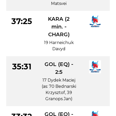
Matsvei
KARA (2
37:25
min. -
CHARG)
19 Harneichuk
Davyd
GOL (EQ) -
35:31
2:5
17 Dydek Maciej
(as: 70 Bednarski
Krzysztof, 39
Granops Jan)
GOL (EQ) -