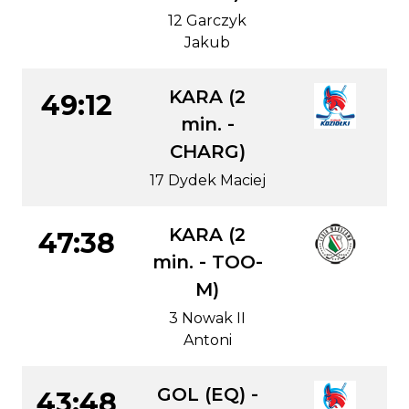
12 Garczyk
Jakub
KARA (2
49:12
min. -
CHARG)
17 Dydek Maciej
KARA (2
47:38
min. - TOO-
M)
3 Nowak II
Antoni
GOL (EQ) -
43:48