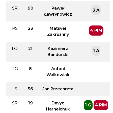
SR
90
Paweł
3 A
Ławrynowicz
PS
23
Matsvei
4 PIM
Zakruzhny
LO
21
Kazimierz
1 A
Bandurski
PO
8
Antoni
Walkowiak
LS
56
Jan Przechrzta
SR
19
Davyd
1 G
4 PIM
Harneichuk