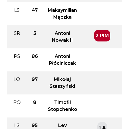
LS
47
Maksymilian
Mączka
SR
3
Antoni
2 PIM
Nowak II
PS
86
Antoni
Płóciniczak
LO
97
Mikołaj
Staszyński
PO
8
Timofii
Stopchenko
LS
95
Lev
1 A