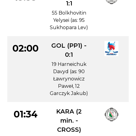
1:1
55 Bolkhovitin
Yelysei (as: 95
Sukhopara Lev)
GOL (PP1) -
02:00
0:1
19 Harneichuk
Davyd (as: 90
Ławrynowicz
Paweł, 12
Garczyk Jakub)
KARA (2
01:34
min. -
CROSS)