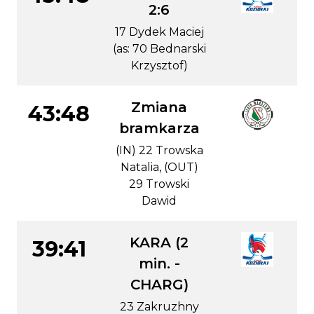
2:6
17 Dydek Maciej
(as: 70 Bednarski
Krzysztof)
Zmiana
43:48
bramkarza
(IN) 22 Trowska
Natalia, (OUT)
29 Trowski
Dawid
KARA (2
39:41
min. -
CHARG)
23 Zakruzhny