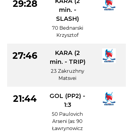
KARA (2
29:28
min. -
SLASH)
70 Bednarski
Krzysztof
KARA (2
27:46
min. - TRIP)
23 Zakruzhny
Matsvei
GOL (PP2) -
21:44
1:3
50 Paulovich
Arseni (as: 90
Ławrynowicz