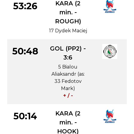
KARA (2
53:26
min. -
ROUGH)
17 Dydek Maciej
GOL (PP2) -
50:48
3:6
5 Bialou
Aliaksandr (as:
33 Fedotov
Mark)
+ / -
KARA (2
50:14
min. -
HOOK)