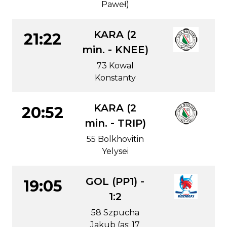
Paweł)
KARA (2
21:22
min. - KNEE)
73 Kowal
Konstanty
KARA (2
20:52
min. - TRIP)
55 Bolkhovitin
Yelysei
GOL (PP1) -
19:05
1:2
58 Szpucha
Jakub (as: 17