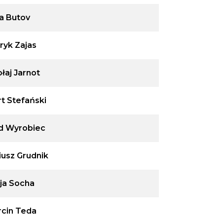
ia Butov
ryk Zajas
łaj Jarnot
t Stefański
d Wyrobiec
iusz Grudnik
ja Socha
cin Teda