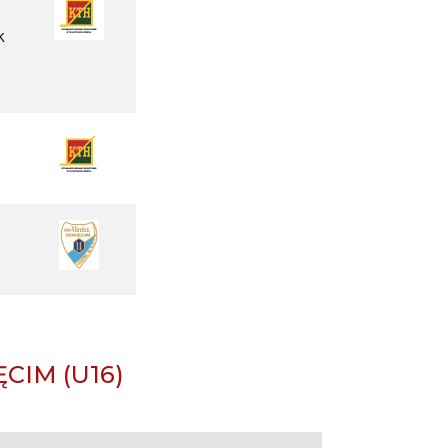
k
CIM (U16)