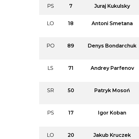
PS
7
Juraj Kukulsky
LO
18
Antoni Smetana
PO
89
Denys Bondarchuk
LS
71
Andrey Parfenov
SR
50
Patryk Mosoń
PS
17
Igor Koban
LO
20
Jakub Kruczek