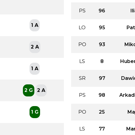
PS
96
Il
1 A
LO
95
Pat
PO
93
Miko
2 A
LS
8
Huber
1 A
SR
97
Dawi
2 G
2 A
PS
98
Arkad
1 G
PO
25
Ma
LS
77
Mar