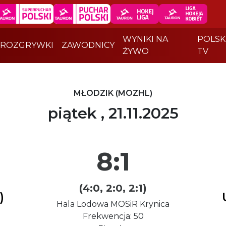
WYNIKI NA
POLSK
ROZGRYWKI
ZAWODNICY
ŻYWO
TV
MŁODZIK (MOZHL)
piątek , 21.11.2025
8:1
(4:0, 2:0, 2:1)
)
Hala Lodowa MOSiR Krynica
Frekwencja: 50