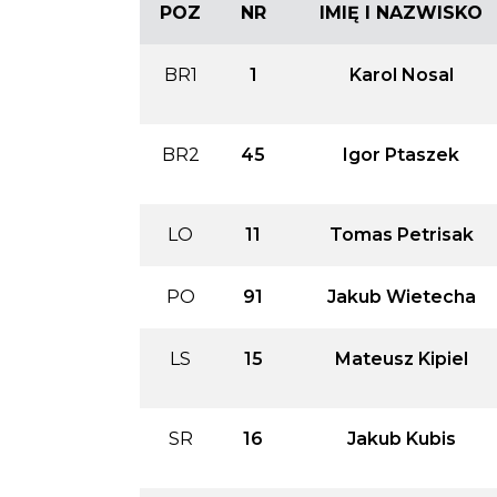
POZ
NR
IMIĘ I NAZWISKO
BR1
1
Karol Nosal
BR2
45
Igor Ptaszek
LO
11
Tomas Petrisak
PO
91
Jakub Wietecha
LS
15
Mateusz Kipiel
SR
16
Jakub Kubis