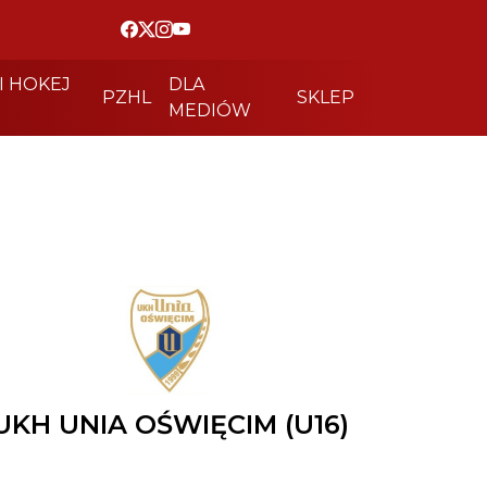
I HOKEJ
DLA
PZHL
SKLEP
MEDIÓW
UKH UNIA OŚWIĘCIM (U16)