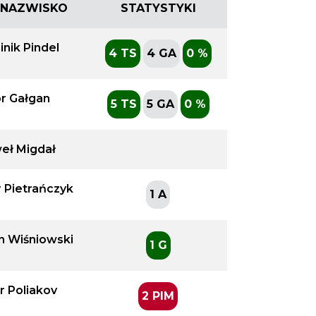
I NAZWISKO
STATYSTYKI
nik Pindel
4 TS
4 GA
0 %
or Gałgan
5 TS
5 GA
0 %
eł Migdał
 Pietrańczyk
1 A
 Wiśniowski
1 G
r Poliakov
2 PIM