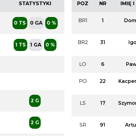
STATYSTYKI
POZ
NR
IMIĘ 
BR1
1
Domi
0 TS
0 GA
0 %
BR2
31
Ig
1 TS
1 GA
0 %
LO
6
Paw
PO
22
Kacper
2 G
LS
17
Szymon
2 G
SR
91
Artu