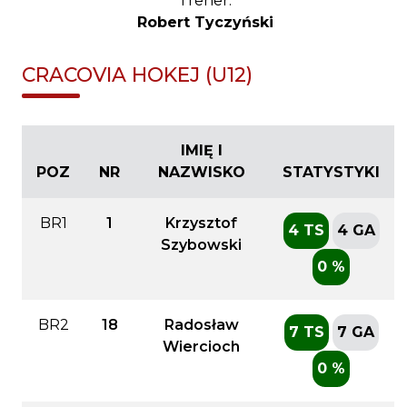
Trener:
Robert Tyczyński
CRACOVIA HOKEJ (U12)
IMIĘ I
POZ
NR
NAZWISKO
STATYSTYKI
BR1
1
Krzysztof
4 TS
4 GA
Szybowski
0 %
BR2
18
Radosław
7 TS
7 GA
Wiercioch
0 %