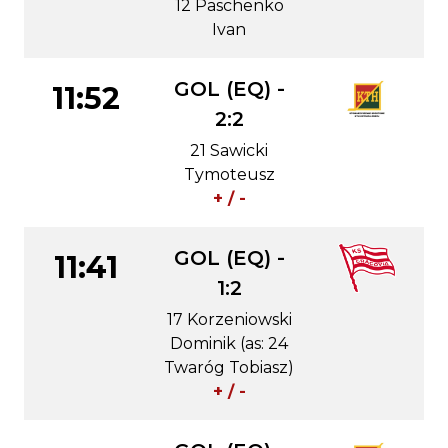
12 Paschenko
Ivan
GOL (EQ) -
11:52
2:2
21 Sawicki
Tymoteusz
+ / -
GOL (EQ) -
11:41
1:2
17 Korzeniowski
Dominik (as: 24
Twaróg Tobiasz)
+ / -