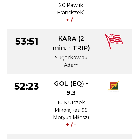
20 Pawlik
Franciszek)
+ / -
KARA (2
53:51
min. - TRIP)
5 Jędrkowiak
Adam
GOL (EQ) -
52:23
9:3
10 Kruczek
Mikołaj (as: 99
Motyka Miłosz)
+ / -