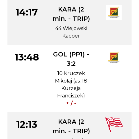
KARA (2
14:17
min. - TRIP)
44 Wiejowski
Kacper
GOL (PP1) -
13:48
3:2
10 Kruczek
Mikołaj (as: 18
Kurzeja
Franciszek)
+ / -
KARA (2
12:13
min. - TRIP)