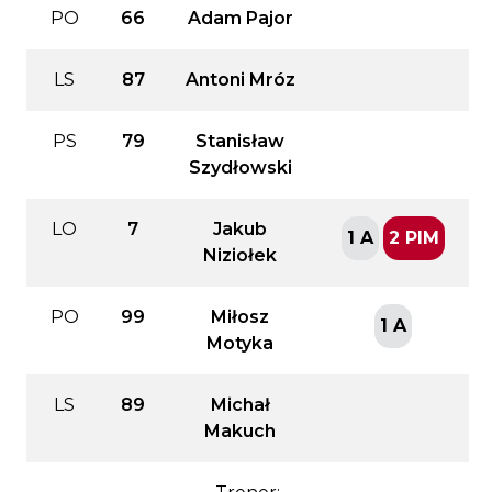
PO
66
Adam Pajor
LS
87
Antoni Mróz
PS
79
Stanisław
Szydłowski
LO
7
Jakub
1 A
2 PIM
Niziołek
PO
99
Miłosz
1 A
Motyka
LS
89
Michał
Makuch