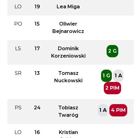
LO
19
Lea Miga
PO
15
Oliwier
Bejnarowicz
LS
17
Dominik
2 G
Korzeniowski
SR
13
Tomasz
1 G
1 A
Nuckowski
2 PIM
PS
24
Tobiasz
1 A
4 PIM
Twaróg
LO
16
Kristian