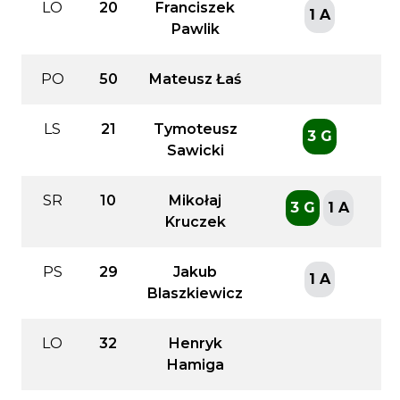
LO
20
Franciszek
1 A
Pawlik
PO
50
Mateusz Łaś
LS
21
Tymoteusz
3 G
Sawicki
SR
10
Mikołaj
3 G
1 A
Kruczek
PS
29
Jakub
1 A
Blaszkiewicz
LO
32
Henryk
Hamiga