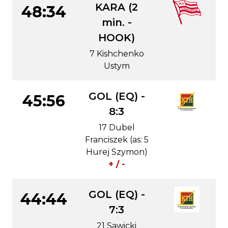
KARA (2
48:34
min. -
HOOK)
7 Kishchenko
Ustym
GOL (EQ) -
45:56
8:3
17 Dubel
Franciszek (as: 5
Hurej Szymon)
+ / -
GOL (EQ) -
44:44
7:3
21 Sawicki