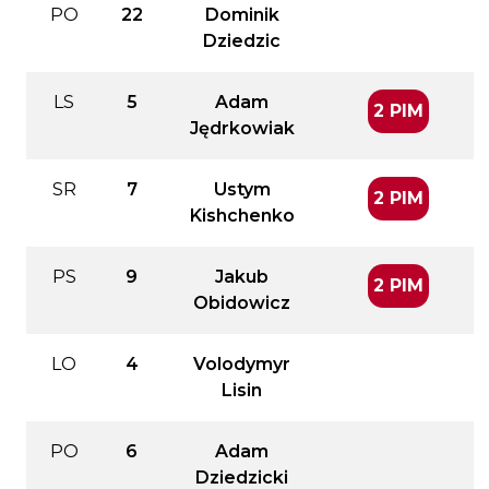
PO
22
Dominik
Dziedzic
LS
5
Adam
2 PIM
Jędrkowiak
SR
7
Ustym
2 PIM
Kishchenko
PS
9
Jakub
2 PIM
Obidowicz
LO
4
Volodymyr
Lisin
PO
6
Adam
Dziedzicki