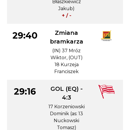
Błaszkiewicz
Jakub)
+ / -
Zmiana
29:40
bramkarza
(IN) 37 Mróz
Wiktor, (OUT)
18 Kurzeja
Franciszek
GOL (EQ) -
29:16
4:3
17 Korzeniowski
Dominik (as: 13
Nuckowski
Tomasz)