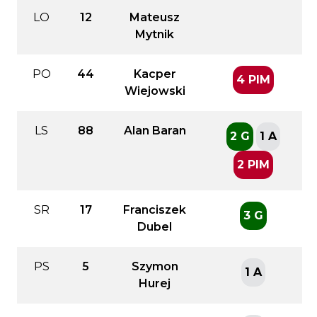
LO
12
Mateusz
Mytnik
PO
44
Kacper
4 PIM
Wiejowski
LS
88
Alan Baran
2 G
1 A
2 PIM
SR
17
Franciszek
3 G
Dubel
PS
5
Szymon
1 A
Hurej