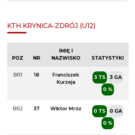
KTH KRYNICA-ZDRÓJ (U12)
IMIĘ I
POZ
NR
NAZWISKO
STATYSTYKI
BR1
18
Franciszek
3 TS
3 GA
Kurzeja
0 %
BR2
37
Wiktor Mróz
0 TS
0 GA
0 %