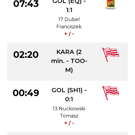
GOL (EQ) -
07:43
1:1
17 Dubel
Franciszek
+ / -
KARA (2
02:20
min. - TOO-
M)
GOL (SH1) -
00:49
0:1
13 Nuckowski
Tomasz
+ / -