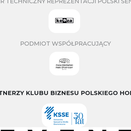
R TECHNICZNY REPREZENTACJI POLSKI S
PODMIOT WSPÓŁPRACUJĄCY
TNERZY KLUBU BIZNESU POLSKIEGO HO