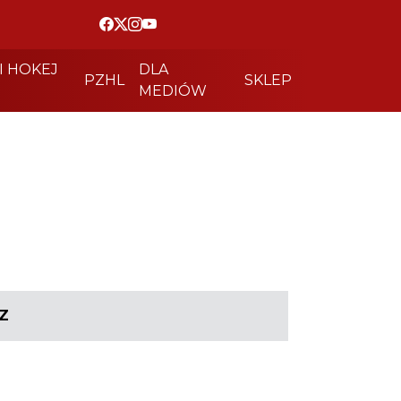
I HOKEJ
DLA
PZHL
SKLEP
MEDIÓW
Z