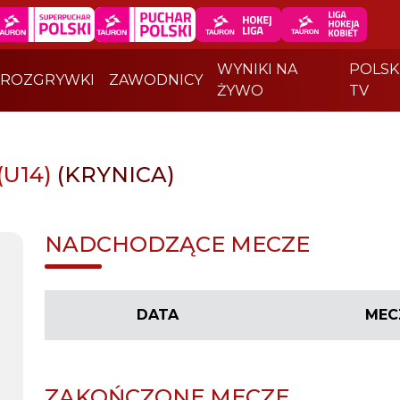
WYNIKI NA
POLSK
ROZGRYWKI
ZAWODNICY
ŻYWO
TV
(U14)
(KRYNICA)
NADCHODZĄCE MECZE
DATA
MEC
ZAKOŃCZONE MECZE