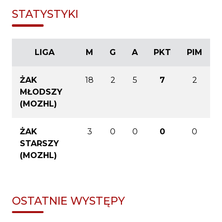
STATYSTYKI
LIGA
M
G
A
PKT
PIM
ŻAK
18
2
5
7
2
MŁODSZY
(MOZHL)
ŻAK
3
0
0
0
0
STARSZY
(MOZHL)
OSTATNIE WYSTĘPY