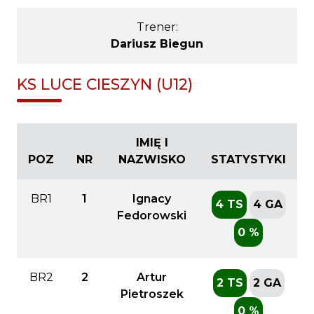
Trener:
Dariusz Biegun
KS LUCE CIESZYN (U12)
IMIĘ I
POZ
NR
NAZWISKO
STATYSTYKI
BR1
1
Ignacy
4 TS
4 GA
Fedorowski
0 %
BR2
2
Artur
2 TS
2 GA
Pietroszek
0 %