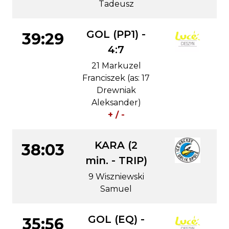
Tadeusz
GOL (PP1) -
39:29
4:7
21 Markuzel
Franciszek (as: 17
Drewniak
Aleksander)
+ / -
KARA (2
38:03
min. - TRIP)
9 Wiszniewski
Samuel
GOL (EQ) -
35:56