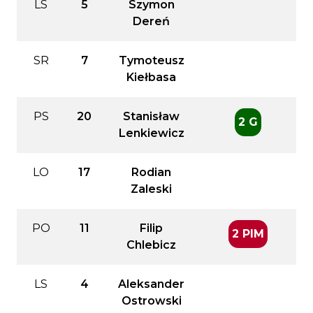
LS
5
Szymon
Dereń
SR
7
Tymoteusz
Kiełbasa
PS
20
Stanisław
2 G
Lenkiewicz
LO
17
Rodian
Zaleski
PO
11
Filip
2 PIM
Chlebicz
LS
4
Aleksander
Ostrowski