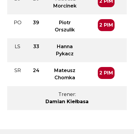
2 PIM
Morcinek
PO
39
Piotr
2 PIM
Orszulik
LS
33
Hanna
Pykacz
SR
24
Mateusz
2 PIM
Chomka
Trener:
Damian Kiełbasa