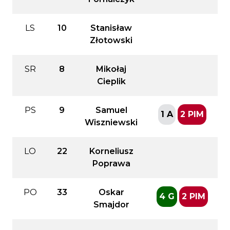
LS
10
Stanisław
Złotowski
SR
8
Mikołaj
Cieplik
PS
9
Samuel
1 A
2 PIM
Wiszniewski
LO
22
Korneliusz
Poprawa
PO
33
Oskar
4 G
2 PIM
Smajdor