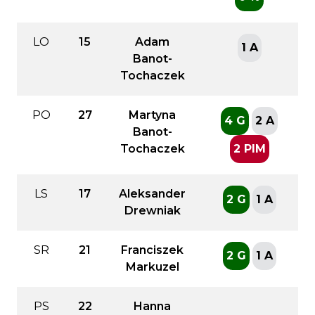
LO
15
Adam
1 A
Banot-
Tochaczek
PO
27
Martyna
4 G
2 A
Banot-
Tochaczek
2 PIM
LS
17
Aleksander
2 G
1 A
Drewniak
SR
21
Franciszek
2 G
1 A
Markuzel
PS
22
Hanna