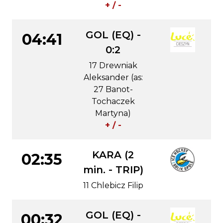
+ / -
GOL (EQ) -
04:41
0:2
17 Drewniak
Aleksander (as:
27 Banot-
Tochaczek
Martyna)
+ / -
KARA (2
02:35
min. - TRIP)
11 Chlebicz Filip
GOL (EQ) -
00:32