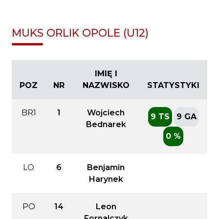
MUKS ORLIK OPOLE (U12)
IMIĘ I
POZ
NR
NAZWISKO
STATYSTYKI
BR1
1
Wojciech
9 TS
9 GA
Bednarek
0 %
LO
6
Benjamin
Harynek
PO
14
Leon
Fornalczyk