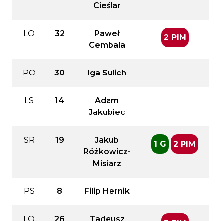
Cieślar
LO
32
Paweł
2 PIM
Cembala
PO
30
Iga Sulich
LS
14
Adam
Jakubiec
SR
19
Jakub
1 G
2 PIM
Różkowicz-
Misiarz
PS
8
Filip Hernik
LO
26
Tadeusz