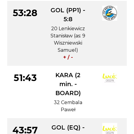
GOL (PP1) -
53:28
5:8
20 Lenkiewicz
Stanisław (as: 9
Wiszniewski
Samuel)
+ / -
KARA (2
51:43
min. -
BOARD)
32 Cembala
Paweł
GOL (EQ) -
43:57