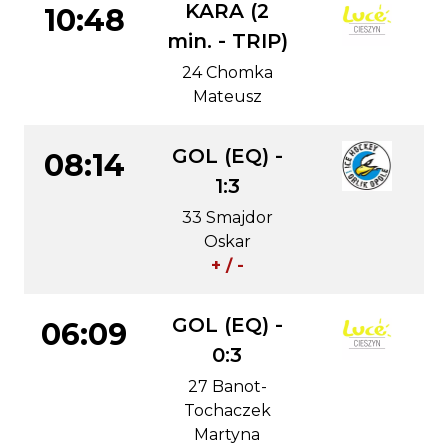
KARA (2
10:48
min. - TRIP)
24 Chomka
Mateusz
GOL (EQ) -
08:14
1:3
33 Smajdor
Oskar
+ / -
GOL (EQ) -
06:09
0:3
27 Banot-
Tochaczek
Martyna