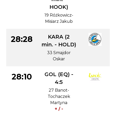
HOOK)
19 Różkowicz-
Misiarz Jakub
KARA (2
28:28
min. - HOLD)
33 Smajdor
Oskar
GOL (EQ) -
28:10
4:5
27 Banot-
Tochaczek
Martyna
+ / -