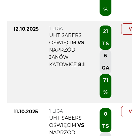
%
1 LIGA
12.10.2025
WI
21
UHT SABERS
OŚWIĘCIM
VS
TS
NAPRZÓD
6
JANÓW
KATOWICE
8:1
GA
71
%
1 LIGA
11.10.2025
WI
0
UHT SABERS
OŚWIĘCIM
VS
TS
NAPRZÓD