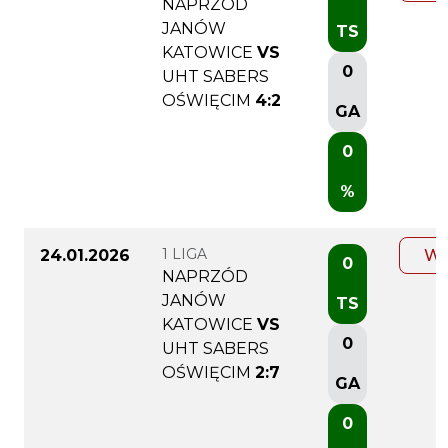
NAPRZÓD
JANÓW
TS
KATOWICE
VS
0
UHT SABERS
OŚWIĘCIM
4:2
GA
0
%
1 LIGA
24.01.2026
WI
0
NAPRZÓD
JANÓW
TS
KATOWICE
VS
0
UHT SABERS
OŚWIĘCIM
2:7
GA
0