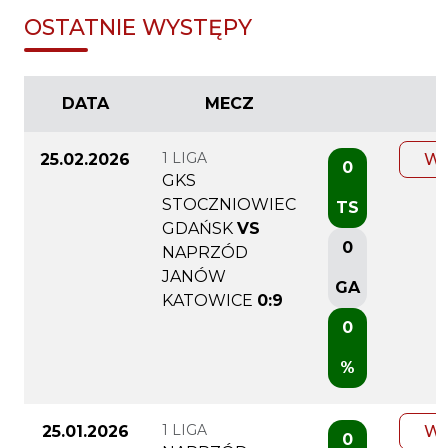
OSTATNIE WYSTĘPY
DATA
MECZ
1 LIGA
25.02.2026
WI
0
GKS
STOCZNIOWIEC
TS
GDAŃSK
VS
0
NAPRZÓD
JANÓW
GA
KATOWICE
0:9
0
%
1 LIGA
25.01.2026
WI
0