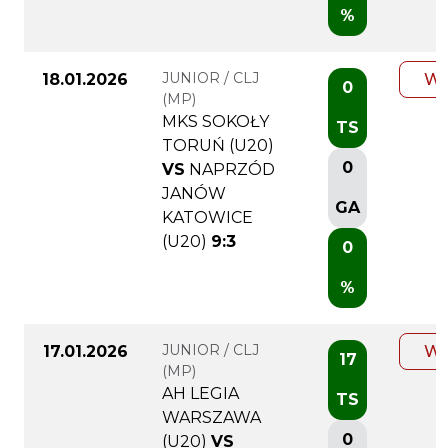
%
JUNIOR / CLJ
18.01.2026
WI
0
(MP)
MKS SOKOŁY
TS
TORUŃ (U20)
0
VS
NAPRZÓD
JANÓW
GA
KATOWICE
(U20)
9:3
0
%
JUNIOR / CLJ
17.01.2026
WI
17
(MP)
AH LEGIA
TS
WARSZAWA
0
(U20)
VS