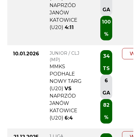
NAPRZÓD
GA
JANÓW
KATOWICE
100
(U20)
4:11
%
JUNIOR / CLJ
10.01.2026
WI
34
(MP)
MMKS
TS
PODHALE
6
NOWY TARG
(U20)
VS
GA
NAPRZÓD
JANÓW
82
KATOWICE
%
(U20)
6:4
1 LIGA
21.12.2025
WI