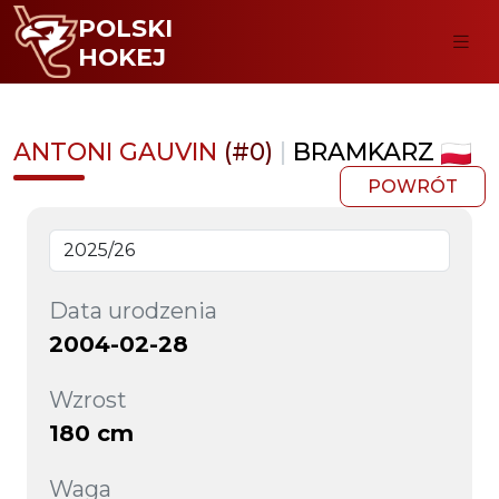
POLSKI
HOKEJ
ANTONI GAUVIN
(#0)
|
BRAMKARZ
POWRÓT
Data urodzenia
2004-02-28
Wzrost
180 cm
Waga