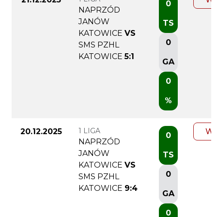
0
NAPRZÓD
JANÓW
TS
KATOWICE
VS
0
SMS PZHL
KATOWICE
5:1
GA
0
%
1 LIGA
20.12.2025
WI
0
NAPRZÓD
JANÓW
TS
KATOWICE
VS
0
SMS PZHL
KATOWICE
9:4
GA
0