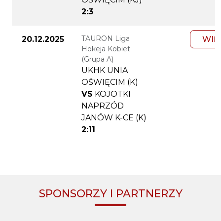
2:3
TAURON Liga
20.12.2025
WIĘ
Hokeja Kobiet
(Grupa A)
UKHK UNIA
OŚWIĘCIM (K)
VS
KOJOTKI
NAPRZÓD
JANÓW K-CE (K)
2:11
SPONSORZY I PARTNERZY