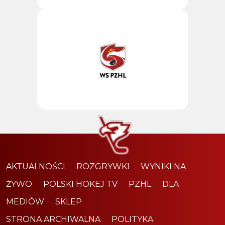
AKTUALNOŚCI
ROZGRYWKI
WYNIKI NA
ŻYWO
POLSKI HOKEJ TV
PZHL
DLA
MEDIÓW
SKLEP
STRONA ARCHIWALNA
POLITYKA