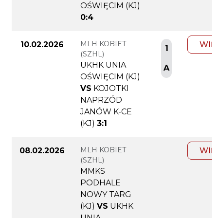
OŚWIĘCIM (KJ)
0:4
MLH KOBIET
10.02.2026
WIĘ
1
(SZHL)
UKHK UNIA
A
OŚWIĘCIM (KJ)
VS
KOJOTKI
NAPRZÓD
JANÓW K-CE
(KJ)
3:1
MLH KOBIET
08.02.2026
WIĘ
(SZHL)
MMKS
PODHALE
NOWY TARG
(KJ)
VS
UKHK
UNIA