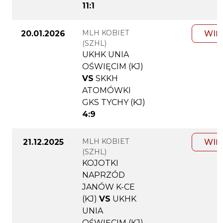
11:1
MLH KOBIET
20.01.2026
WIĘ
(SZHL)
UKHK UNIA
OŚWIĘCIM (KJ)
VS
SKKH
ATOMÓWKI
GKS TYCHY (KJ)
4:9
MLH KOBIET
21.12.2025
WIĘ
(SZHL)
KOJOTKI
NAPRZÓD
JANÓW K-CE
(KJ)
VS
UKHK
UNIA
OŚWIĘCIM (KJ)