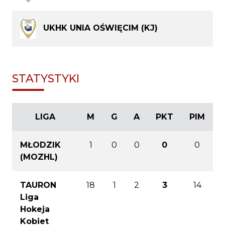
UKHK UNIA OŚWIĘCIM (KJ)
STATYSTYKI
LIGA
M
G
A
PKT
PIM
MŁODZIK
1
0
0
0
0
(MOZHL)
TAURON
18
1
2
3
14
Liga
Hokeja
Kobiet