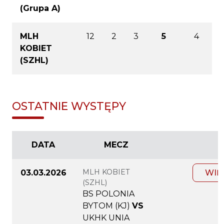
(Grupa A)
MLH
12
2
3
5
4
KOBIET
(SZHL)
OSTATNIE WYSTĘPY
DATA
MECZ
MLH KOBIET
03.03.2026
WIĘ
(SZHL)
BS POLONIA
BYTOM (KJ)
VS
UKHK UNIA