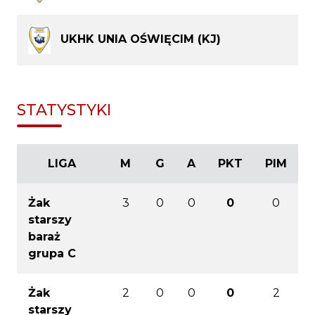
UKHK UNIA OŚWIĘCIM (KJ)
STATYSTYKI
LIGA
M
G
A
PKT
PIM
Żak
3
0
0
0
0
starszy
baraż
grupa C
Żak
2
0
0
0
2
starszy