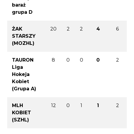
baraż
grupa D
ŻAK
20
2
2
4
6
STARSZY
(MOZHL)
TAURON
8
0
0
0
2
Liga
Hokeja
Kobiet
(Grupa A)
MLH
12
0
1
1
2
KOBIET
(SZHL)