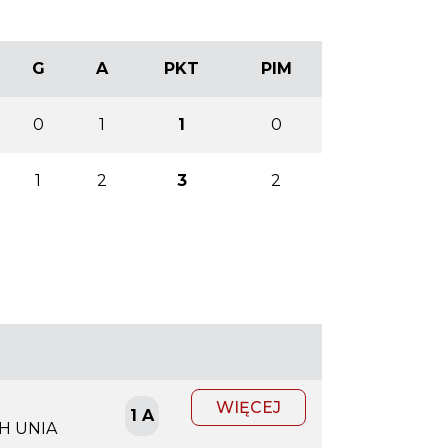
G
A
PKT
PIM
0
1
1
0
1
2
3
2
WIĘCEJ
1 A
H UNIA