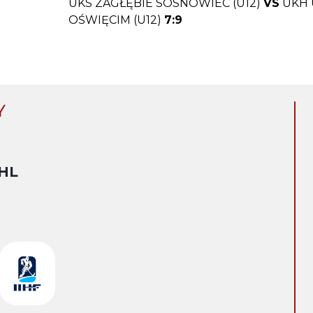
UKS ZAGŁĘBIE SOSNOWIEC (U12)
VS
UKH 
OŚWIĘCIM (U12)
7:9
Y
HL