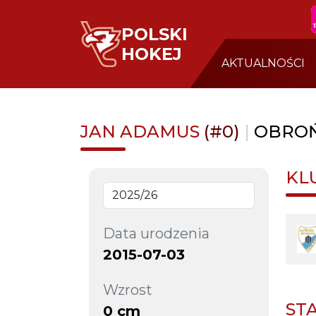
POLSKI
HOKEJ
AKTUALNOŚCI
JAN ADAMUS
(#0)
|
OBRO
KL
Data urodzenia
2015-07-03
Wzrost
ST
0 cm