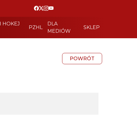
I HOKEJ
DLA
PZHL
SKLEP
MEDIÓW
POWRÓT