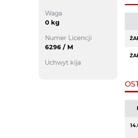
Waga
0 kg
Numer Licencji
ŻA
6296 / M
ŻA
Uchwyt kija
OS
14