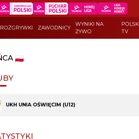
WYNIKI NA
POLSK
ROZGRYWKI
ZAWODNICY
ŻYWO
TV
ŃCA
UBY
UKH UNIA OŚWIĘCIM (U12)
ATYSTYKI