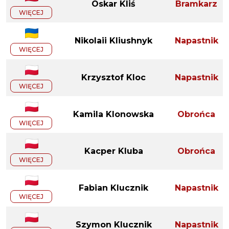
Oskar Kliś
Bramkarz
WIĘCEJ
Nikolaii Kliushnyk
Napastnik
WIĘCEJ
Krzysztof Kloc
Napastnik
WIĘCEJ
Kamila Klonowska
Obrońca
WIĘCEJ
Kacper Kluba
Obrońca
WIĘCEJ
Fabian Klucznik
Napastnik
WIĘCEJ
Szymon Klucznik
Napastnik