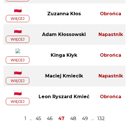
Zuzanna Kłos
Obrońca
WIĘCEJ
Adam Kłossowski
Napastnik
WIĘCEJ
Kinga Kłyk
Obrońca
WIĘCEJ
Maciej Kmiecik
Napastnik
WIĘCEJ
Leon Ryszard Kmieć
Obrońca
WIĘCEJ
1
...
45
46
47
48
49
...
132