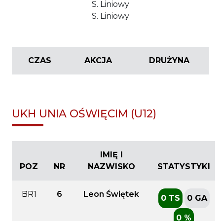
S. Liniowy
S. Liniowy
CZAS
AKCJA
DRUŻYNA
UKH UNIA OŚWIĘCIM (U12)
IMIĘ I
POZ
NR
NAZWISKO
STATYSTYKI
BR1
6
Leon Świętek
0 TS
0 GA
0 %