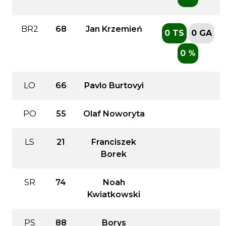
BR2
68
Jan Krzemień
0 TS
0 GA
0 %
LO
66
Pavlo Burtovyi
PO
55
Olaf Noworyta
LS
21
Franciszek
Borek
SR
74
Noah
Kwiatkowski
PS
88
Borys