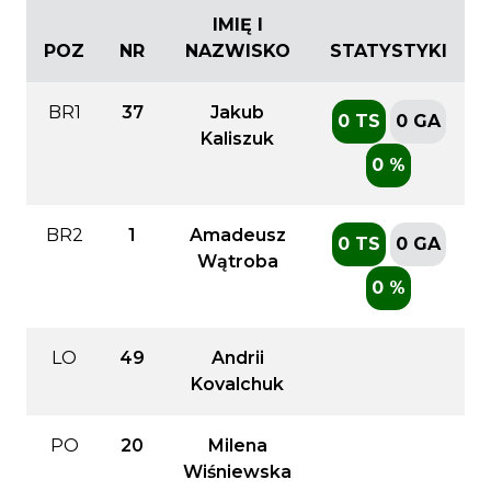
IMIĘ I
POZ
NR
NAZWISKO
STATYSTYKI
BR1
37
Jakub
0 TS
0 GA
Kaliszuk
0 %
BR2
1
Amadeusz
0 TS
0 GA
Wątroba
0 %
LO
49
Andrii
Kovalchuk
PO
20
Milena
Wiśniewska