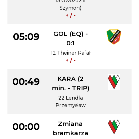
13 Gwoździk
Szymon)
+ / -
GOL (EQ) -
05:09
0:1
12 Theiner Rafał
+ / -
KARA (2
00:49
min. - TRIP)
22 Lendla
Przemysław
Zmiana
00:00
bramkarza