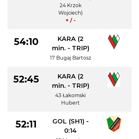
24 Krzok
Wojciech)
+ / -
KARA (2
54:10
min. - TRIP)
17 Bugaj Bartosz
KARA (2
52:45
min. - TRIP)
43 Łakomski
Hubert
GOL (SH1) -
52:11
0:14