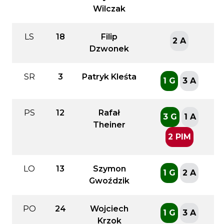
Wilczak
LS
18
Filip
2 A
Dzwonek
SR
3
Patryk Kleśta
1 G
3 A
PS
12
Rafał
3 G
1 A
Theiner
2 PIM
LO
13
Szymon
1 G
2 A
Gwoździk
PO
24
Wojciech
1 G
3 A
Krzok