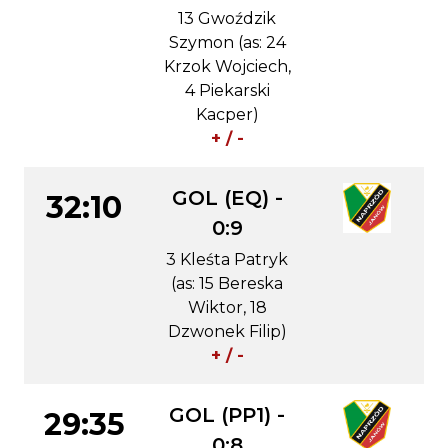
13 Gwoździk
Szymon (as: 24
Krzok Wojciech,
4 Piekarski
Kacper)
+ / -
GOL (EQ) -
32:10
0:9
3 Kleśta Patryk
(as: 15 Bereska
Wiktor, 18
Dzwonek Filip)
+ / -
GOL (PP1) -
29:35
0:8