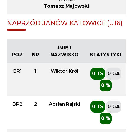
Tomasz Majewski
NAPRZÓD JANÓW KATOWICE (U16)
IMIĘ I
POZ
NR
NAZWISKO
STATYSTYKI
BR1
1
Wiktor Król
0 TS
0 GA
0 %
BR2
2
Adrian Rajski
0 TS
0 GA
0 %