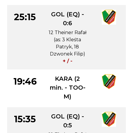
GOL (EQ) -
25:15
0:6
12 Theiner Rafał
(as: 3 Kleśta
Patryk, 18
Dzwonek Filip)
+ / -
KARA (2
19:46
min. - TOO-
M)
GOL (EQ) -
15:35
0:5