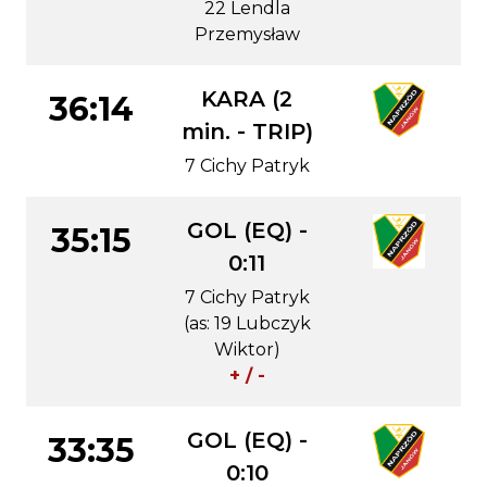
22 Lendla
Przemysław
KARA (2
36:14
min. - TRIP)
7 Cichy Patryk
GOL (EQ) -
35:15
0:11
7 Cichy Patryk
(as: 19 Lubczyk
Wiktor)
+ / -
GOL (EQ) -
33:35
0:10