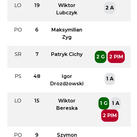
LO
19
Wiktor
2 A
Lubczyk
PO
6
Maksymilian
Zyg
SR
7
Patryk Cichy
2 G
2 PIM
PS
48
Igor
1 A
Drozdżowski
LO
15
Wiktor
1 G
1 A
Bereska
2 PIM
PO
9
Szymon