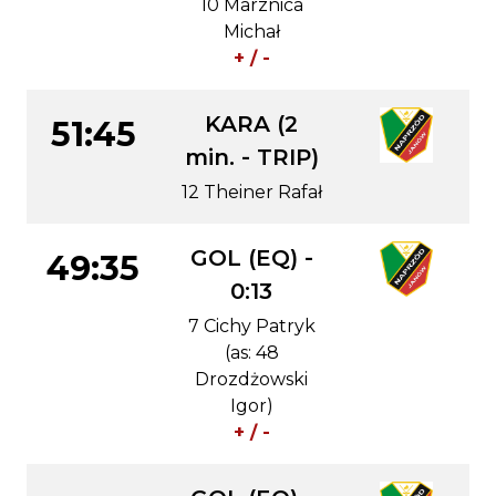
10 Marznica
Michał
+ / -
KARA (2
51:45
min. - TRIP)
12 Theiner Rafał
GOL (EQ) -
49:35
0:13
7 Cichy Patryk
(as: 48
Drozdżowski
Igor)
+ / -