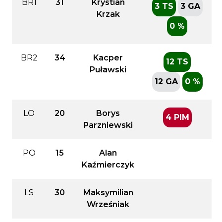
BR1
31
Krystian
3 TS
3 GA
Krzak
0 %
BR2
34
Kacper
12 TS
Puławski
12 GA
0 %
LO
20
Borys
4 PIM
Parzniewski
PO
15
Alan
Kaźmierczyk
LS
30
Maksymilian
Wrześniak