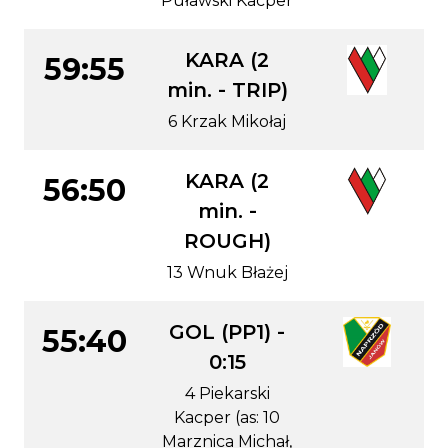
Puławski Kacper
KARA (2
59:55
min. - TRIP)
6 Krzak Mikołaj
KARA (2
56:50
min. -
ROUGH)
13 Wnuk Błażej
GOL (PP1) -
55:40
0:15
4 Piekarski
Kacper (as: 10
Marznica Michał,