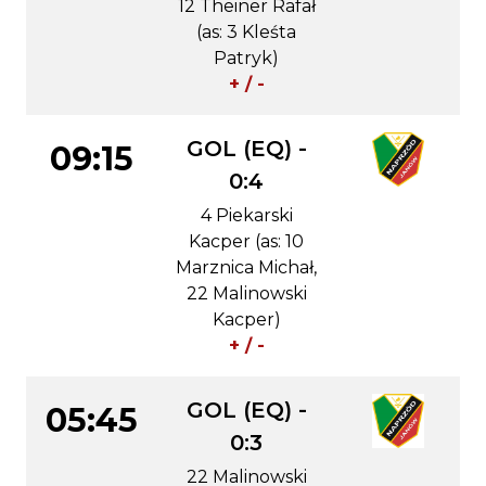
12 Theiner Rafał
(as: 3 Kleśta
Patryk)
+ / -
GOL (EQ) -
09:15
0:4
4 Piekarski
Kacper (as: 10
Marznica Michał,
22 Malinowski
Kacper)
+ / -
GOL (EQ) -
05:45
0:3
22 Malinowski