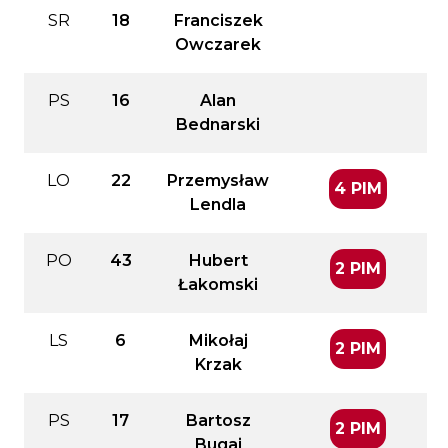
SR
18
Franciszek
Owczarek
PS
16
Alan
Bednarski
LO
22
Przemysław
4 PIM
Lendla
PO
43
Hubert
2 PIM
Łakomski
LS
6
Mikołaj
2 PIM
Krzak
PS
17
Bartosz
2 PIM
Bugaj