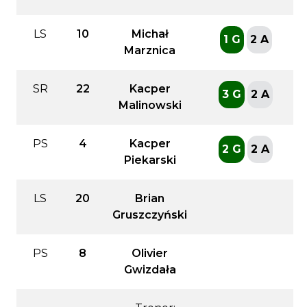
LS
10
Michał
1 G
2 A
Marznica
SR
22
Kacper
3 G
2 A
Malinowski
PS
4
Kacper
2 G
2 A
Piekarski
LS
20
Brian
Gruszczyński
PS
8
Olivier
Gwizdała