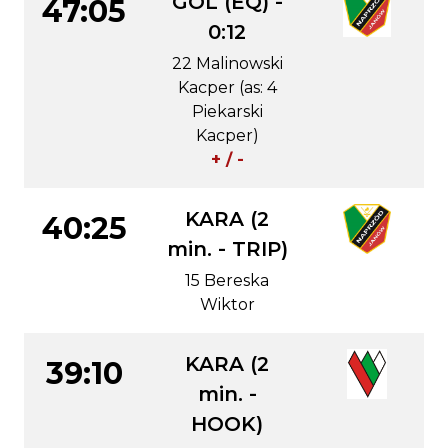
GOL (EQ) -
47:05
0:12
22 Malinowski
Kacper (as: 4
Piekarski
Kacper)
+ / -
KARA (2
40:25
min. - TRIP)
15 Bereska
Wiktor
KARA (2
39:10
min. -
HOOK)