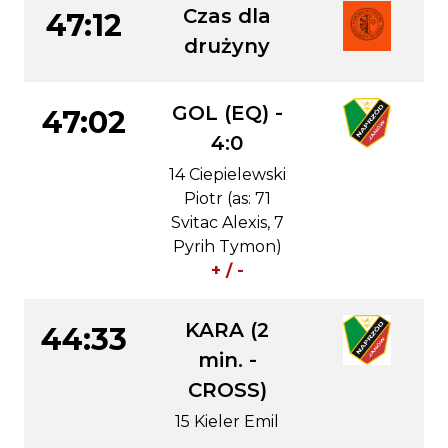
Czas dla
47:12
drużyny
GOL (EQ) -
47:02
4:0
14 Ciepielewski
Piotr (as: 71
Svitac Alexis, 7
Pyrih Tymon)
+ / -
KARA (2
44:33
min. -
CROSS)
15 Kieler Emil