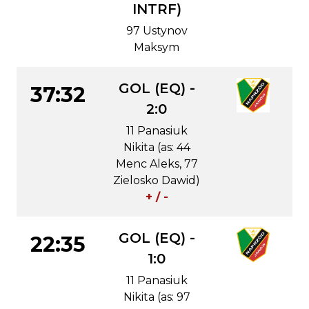
INTRF)
97 Ustynov
Maksym
GOL (EQ) -
37:32
2:0
11 Panasiuk
Nikita (as: 44
Menc Aleks, 77
Zielosko Dawid)
+ / -
GOL (EQ) -
22:35
1:0
11 Panasiuk
Nikita (as: 97