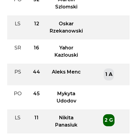
Szlomski
LS
12
Oskar
Rzekanowski
SR
16
Yahor
Kazlouski
PS
44
Aleks Menc
1 A
PO
45
Mykyta
Udodov
LS
11
Nikita
2 G
Panasiuk