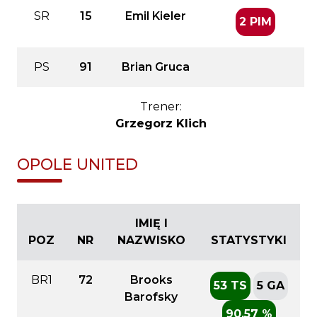
SR
15
Emil Kieler
2 PIM
PS
91
Brian Gruca
Trener:
Grzegorz Klich
OPOLE UNITED
IMIĘ I
POZ
NR
NAZWISKO
STATYSTYKI
BR1
72
Brooks
53 TS
5 GA
Barofsky
90.57 %