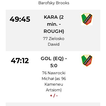
Barofsky Brooks
KARA (2
49:45
min. -
ROUGH)
77 Zielosko
Dawid
GOL (EQ) -
47:12
5:0
76 Nawrocki
Michał (as: 96
Kameneu
Artsiom)
+ / -