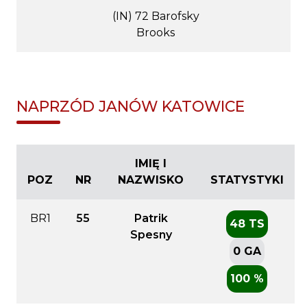
(IN) 72 Barofsky
Brooks
NAPRZÓD JANÓW KATOWICE
IMIĘ I
POZ
NR
NAZWISKO
STATYSTYKI
BR1
55
Patrik
48 TS
Spesny
0 GA
100 %