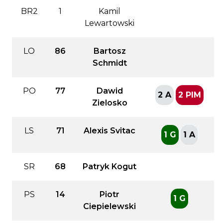
BR2
1
Kamil
Lewartowski
LO
86
Bartosz
Schmidt
PO
77
Dawid
2 A
2 PIM
Zielosko
LS
71
Alexis Svitac
1 G
1 A
SR
68
Patryk Kogut
PS
14
Piotr
1 G
Ciepielewski