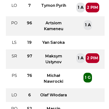
LO
7
Tymon Pyrih
1 A
2 PIM
PO
96
Artsiom
1 A
Kameneu
LS
19
Yan Saroka
SR
97
Maksym
1 A
2 PIM
Ustynov
PS
76
Michał
1 G
Nawrocki
LO
6
Olaf Włodara
PO
52
Marcin