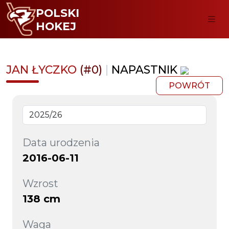
POLSKI
HOKEJ
JAN ŁYCZKO
(#0)
|
NAPASTNIK
POWRÓT
Data urodzenia
2016-06-11
Wzrost
138 cm
Waga