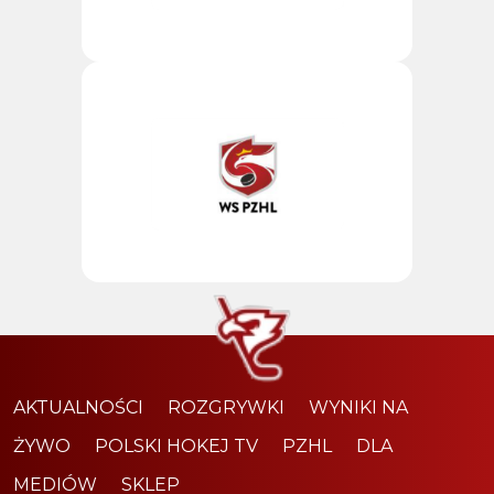
AKTUALNOŚCI
ROZGRYWKI
WYNIKI NA
ŻYWO
POLSKI HOKEJ TV
PZHL
DLA
MEDIÓW
SKLEP