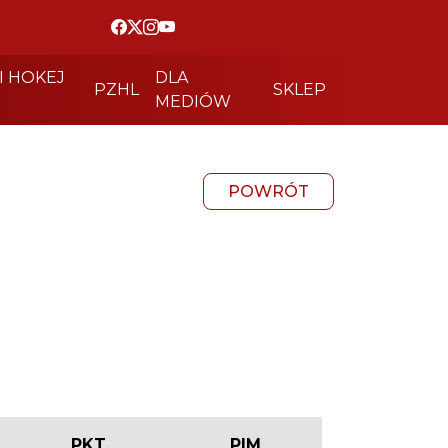
I HOKEJ
DLA
PZHL
SKLEP
MEDIÓW
POWRÓT
PKT
PIM