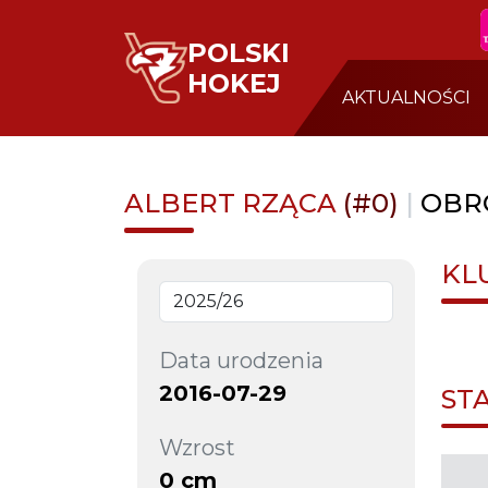
POLSKI
HOKEJ
AKTUALNOŚCI
ALBERT RZĄCA
(#0)
|
OBR
KL
Data urodzenia
2016-07-29
ST
Wzrost
0 cm