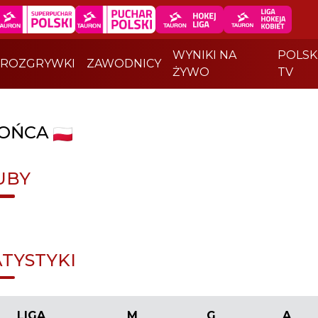
WYNIKI NA
POLSK
ROZGRYWKI
ZAWODNICY
ŻYWO
TV
OŃCA
UBY
ATYSTYKI
LIGA
M
G
A