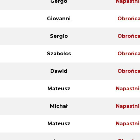
Gergo
Napastni
Giovanni
Obrońc
Sergio
Obrońc
Szabolcs
Obrońc
Dawid
Obrońc
Mateusz
Napastni
Michał
Napastni
Mateusz
Napastni