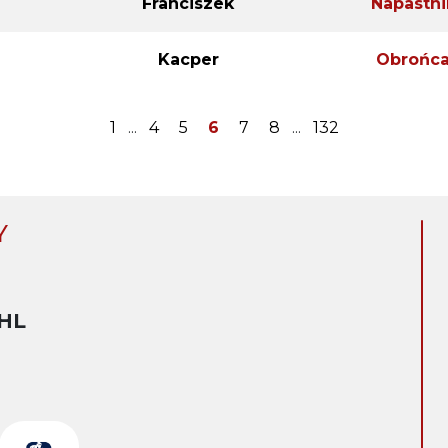
Franciszek
Napastni
Kacper
Obrońc
1
...
4
5
6
7
8
...
132
Y
HL