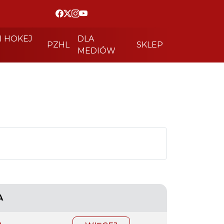
I HOKEJ
DLA
PZHL
SKLEP
MEDIÓW
A