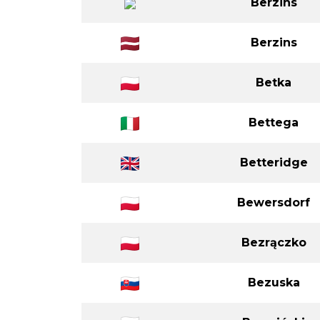
Berzins
Berzins
Betka
Bettega
Betteridge
Bewersdorf
Bezrączko
Bezuska