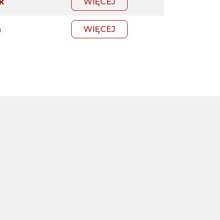
k
WIĘCEJ
a
WIĘCEJ