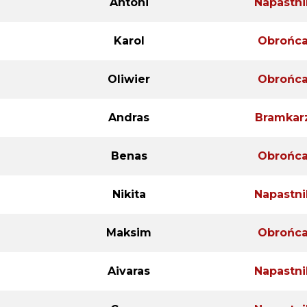
Antoni
Napastni
Karol
Obrońc
Oliwier
Obrońc
Andras
Bramkar
Benas
Obrońc
Nikita
Napastni
Maksim
Obrońc
Aivaras
Napastni