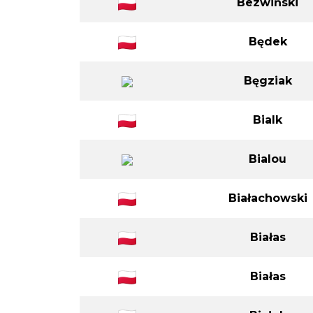
Bezwiński
Będek
Bęgziak
Bialk
Bialou
Białachowski
Białas
Białas