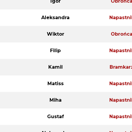
Igor
Obrońc
Aleksandra
Napastni
Wiktor
Obrońc
Filip
Napastni
Kamil
Bramkar
Matiss
Napastni
Miha
Napastni
Gustaf
Napastni