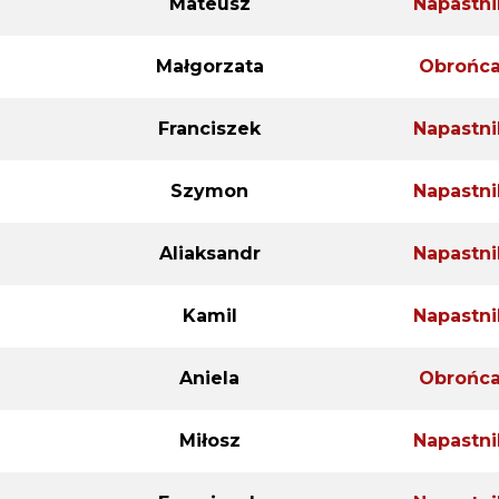
Mateusz
Napastni
Małgorzata
Obrońc
Franciszek
Napastni
Szymon
Napastni
Aliaksandr
Napastni
Kamil
Napastni
Aniela
Obrońc
Miłosz
Napastni