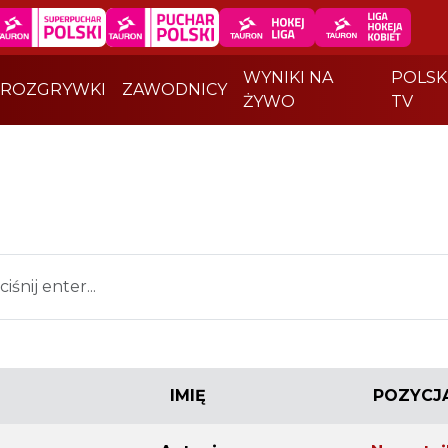
WYNIKI NA
POLSK
ROZGRYWKI
ZAWODNICY
ŻYWO
TV
IMIĘ
POZYCJ