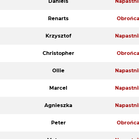
Daniels
Napastni
Renarts
Obrońc
Krzysztof
Napastni
Christopher
Obrońc
Ollie
Napastni
Marcel
Napastni
Agnieszka
Napastni
Peter
Obrońc