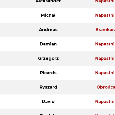
Aleksander
Napastni
Michał
Napastni
Andreas
Bramkar
Damian
Napastni
Grzegorz
Napastni
Ricards
Napastni
Ryszard
Obrońc
David
Napastni