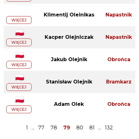
Klimentij Oleinikas
Napastnik
WIĘCEJ
Kacper Olejniczak
Napastnik
WIĘCEJ
Jakub Olejnik
Obrońca
WIĘCEJ
Stanisław Olejnik
Bramkarz
WIĘCEJ
Adam Olek
Obrońca
WIĘCEJ
1
...
77
78
79
80
81
...
132