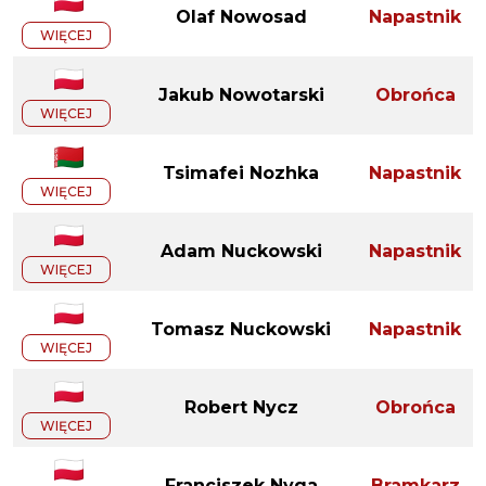
Olaf Nowosad
Napastnik
WIĘCEJ
Jakub Nowotarski
Obrońca
WIĘCEJ
Tsimafei Nozhka
Napastnik
WIĘCEJ
Adam Nuckowski
Napastnik
WIĘCEJ
Tomasz Nuckowski
Napastnik
WIĘCEJ
Robert Nycz
Obrońca
WIĘCEJ
Franciszek Nyga
Bramkarz