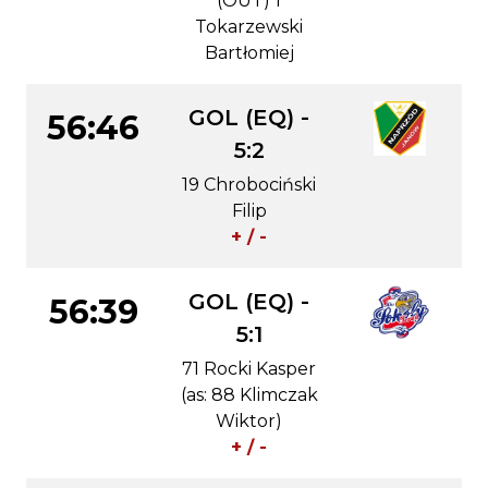
(OUT) 1
Tokarzewski
Bartłomiej
GOL (EQ) -
56:46
5:2
19 Chrobociński
Filip
+ / -
GOL (EQ) -
56:39
5:1
71 Rocki Kasper
(as: 88 Klimczak
Wiktor)
+ / -