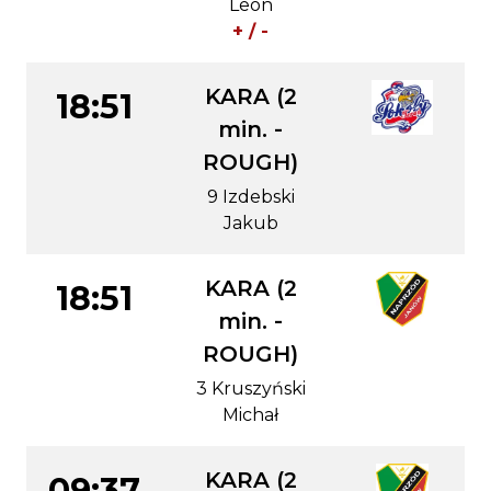
Leon
+ / -
KARA (2
18:51
min. -
ROUGH)
9 Izdebski
Jakub
KARA (2
18:51
min. -
ROUGH)
3 Kruszyński
Michał
KARA (2
09:37