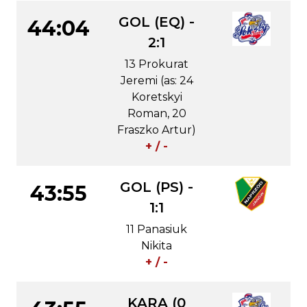
GOL (EQ) -
44:04
2:1
13 Prokurat
Jeremi (as: 24
Koretskyi
Roman, 20
Fraszko Artur)
+ / -
GOL (PS) -
43:55
1:1
11 Panasiuk
Nikita
+ / -
KARA (0