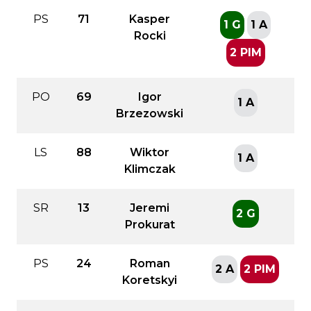
PS
71
Kasper
1 G
1 A
Rocki
2 PIM
PO
69
Igor
1 A
Brzezowski
LS
88
Wiktor
1 A
Klimczak
SR
13
Jeremi
2 G
Prokurat
PS
24
Roman
2 A
2 PIM
Koretskyi