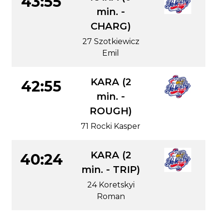
43:55
min. -
CHARG)
27 Szotkiewicz
Emil
KARA (2
42:55
min. -
ROUGH)
71 Rocki Kasper
KARA (2
40:24
min. - TRIP)
24 Koretskyi
Roman