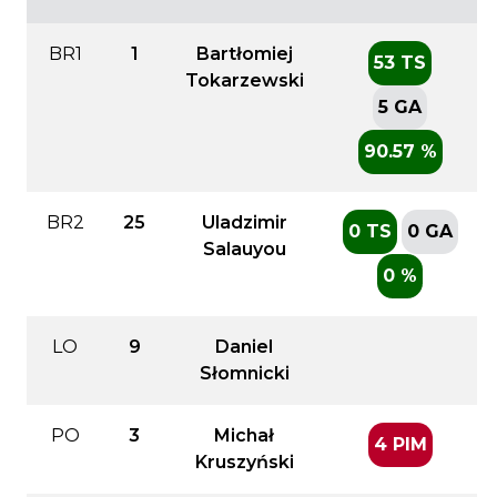
BR1
1
Bartłomiej
53 TS
Tokarzewski
5 GA
90.57 %
BR2
25
Uladzimir
0 TS
0 GA
Salauyou
0 %
LO
9
Daniel
Słomnicki
PO
3
Michał
4 PIM
Kruszyński