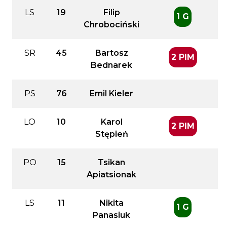
LS
19
Filip
1 G
Chrobociński
SR
45
Bartosz
2 PIM
Bednarek
PS
76
Emil Kieler
LO
10
Karol
2 PIM
Stępień
PO
15
Tsikan
Apiatsionak
LS
11
Nikita
1 G
Panasiuk