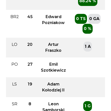
88.24 %
BR2
45
Edward
0 TS
0 GA
Pozniakow
0 %
LO
20
Artur
1 A
Fraszko
PO
27
Emil
Szotkiewicz
LS
19
Adam
Kołodziej II
SR
8
Leon
1 G
Samborski