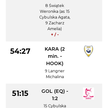
8 Świątek
Weronika (as: 15
Cybulska Agata,
9 Zacharz
Amelia)
+ / -
KARA (2
54:27
min. -
HOOK)
9 Langner
Michalina
GOL (EQ) -
51:15
1:2
15 Cybulska