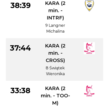
KARA (2
38:39
min. -
INTRF)
9 Langner
Michalina
KARA (2
37:44
min. -
CROSS)
8 Świątek
Weronika
KARA (2
33:38
min. - TOO-
M)