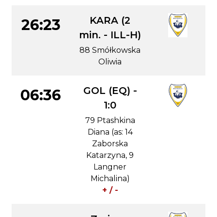
KARA (2
26:23
min. - ILL-H)
88 Smółkowska
Oliwia
GOL (EQ) -
06:36
1:0
79 Ptashkina
Diana (as: 14
Zaborska
Katarzyna, 9
Langner
Michalina)
+ / -