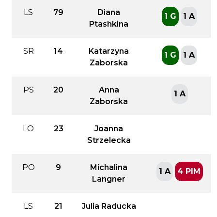
LS
79
Diana
1 G
1 A
Ptashkina
SR
14
Katarzyna
1 G
1 A
Zaborska
PS
20
Anna
1 A
Zaborska
LO
23
Joanna
Strzelecka
PO
9
Michalina
1 A
4 PIM
Langner
LS
21
Julia Raducka