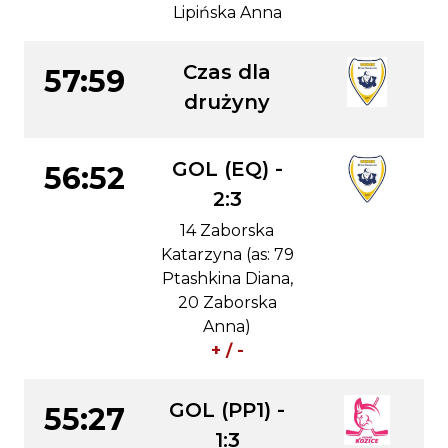
Lipińska Anna
Czas dla
57:59
drużyny
GOL (EQ) -
56:52
2:3
14 Zaborska
Katarzyna (as: 79
Ptashkina Diana,
20 Zaborska
Anna)
+ / -
GOL (PP1) -
55:27
1:3