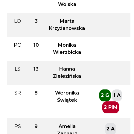
Wolska
LO
3
Marta
Krzyżanowska
PO
10
Monika
Wierzbicka
LS
13
Hanna
Zielezińska
SR
8
Weronika
2 G
1 A
Świątek
2 PIM
PS
9
Amelia
2 A
Zacharz