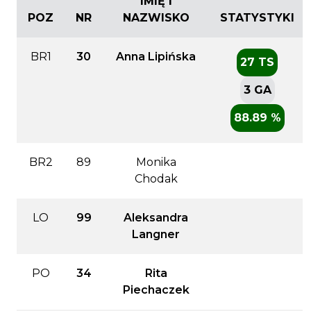
IMIĘ I
POZ
NR
NAZWISKO
STATYSTYKI
BR1
30
Anna Lipińska
27 TS
3 GA
88.89 %
BR2
89
Monika
Chodak
LO
99
Aleksandra
Langner
PO
34
Rita
Piechaczek