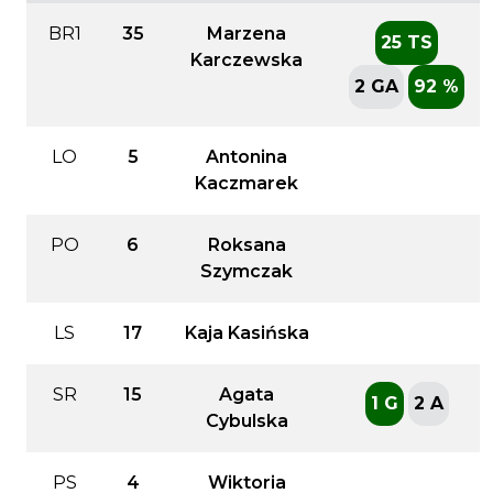
BR1
35
Marzena
25 TS
Karczewska
2 GA
92 %
LO
5
Antonina
Kaczmarek
PO
6
Roksana
Szymczak
LS
17
Kaja Kasińska
SR
15
Agata
1 G
2 A
Cybulska
PS
4
Wiktoria