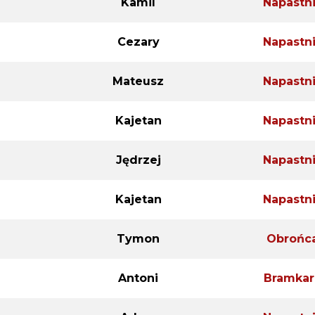
Kamil
Napastn
Cezary
Napastn
Mateusz
Napastn
Kajetan
Napastn
Jędrzej
Napastn
Kajetan
Napastn
Tymon
Obrońc
Antoni
Bramkar