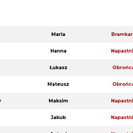
Patryk
Obrońc
Wiktoria
Obrońc
Maria
Bramkar
Hanna
Napastn
Łukasz
Obrońc
Mateusz
Obrońc
y
Maksim
Napastn
Jakub
Napastn