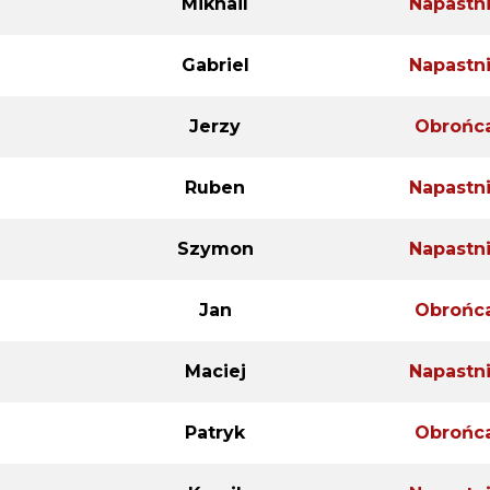
Mikhail
Napastn
Gabriel
Napastn
Jerzy
Obrońc
Ruben
Napastn
Szymon
Napastn
Jan
Obrońc
Maciej
Napastn
Patryk
Obrońc