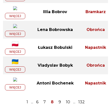
Illia Bobrov
Bramkarz
WIĘCEJ
Lena Bobrowska
Obrońca
WIĘCEJ
Łukasz Bobulski
Napastnik
WIĘCEJ
Vladyslav Bobyk
Obrońca
WIĘCEJ
Antoni Bochenek
Napastnik
WIĘCEJ
1
...
6
7
8
9
10
...
132