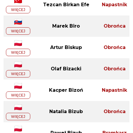
Tezcan Birkan Efe
Napastnik
WIĘCEJ
Marek Biro
Obrońca
WIĘCEJ
Artur Biskup
Obrońca
WIĘCEJ
Olaf Bizacki
Obrońca
WIĘCEJ
Kacper Bizoń
Napastnik
WIĘCEJ
Natalia Bizub
Obrońca
WIĘCEJ
Paweł Bizub
Bramkarz