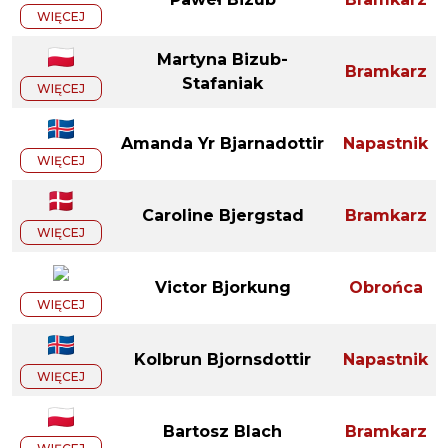
WIĘCEJ
Martyna Bizub-
Bramkarz
Stafaniak
WIĘCEJ
Amanda Yr Bjarnadottir
Napastnik
WIĘCEJ
Caroline Bjergstad
Bramkarz
WIĘCEJ
Victor Bjorkung
Obrońca
WIĘCEJ
Kolbrun Bjornsdottir
Napastnik
WIĘCEJ
Bartosz Blach
Bramkarz