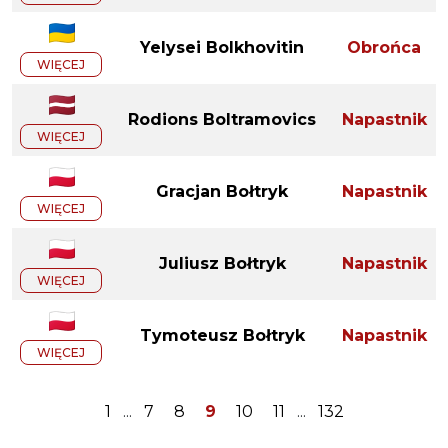
Yelysei Bolkhovitin
Obrońca
WIĘCEJ
Rodions Boltramovics
Napastnik
WIĘCEJ
Gracjan Bołtryk
Napastnik
WIĘCEJ
Juliusz Bołtryk
Napastnik
WIĘCEJ
Tymoteusz Bołtryk
Napastnik
WIĘCEJ
1
...
7
8
9
10
11
...
132