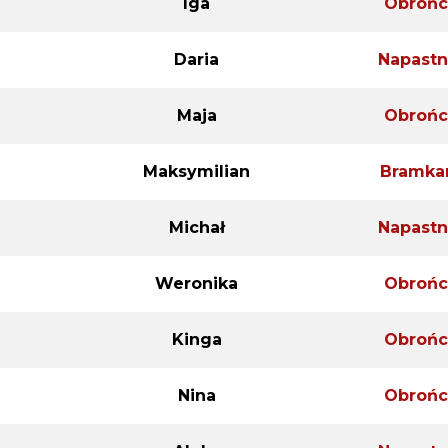
Iga
Obrońc
Daria
Napastn
Maja
Obrońc
Maksymilian
Bramka
Michał
Napastn
Weronika
Obrońc
Kinga
Obrońc
Nina
Obrońc