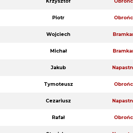
Krzysztof
Obrońc
Piotr
Obrońc
Wojciech
Bramka
Michał
Bramka
Jakub
Napastn
Tymoteusz
Obrońc
Cezariusz
Napastn
Rafał
Obrońc