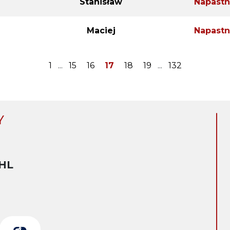
Stanisław
Napastn
Maciej
Napastn
1
...
15
16
17
18
19
...
132
Y
HL