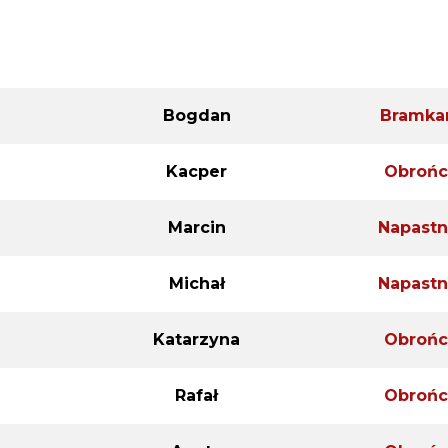
Łukasz
Obrońc
Agata
Napastn
Bogdan
Bramka
Kacper
Obrońc
Marcin
Napastn
Michał
Napastn
Katarzyna
Obrońc
Rafał
Obrońc